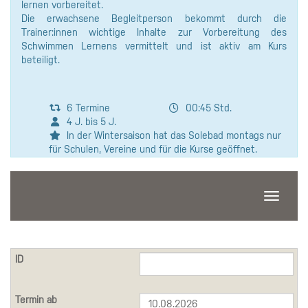
lernen vorbereitet.
Die erwachsene Begleitperson bekommt durch die
Trainer:innen wichtige Inhalte zur Vorbereitung des
Schwimmen Lernens vermittelt und ist aktiv am Kurs
beteiligt.
6 Termine
00:45 Std.
4 J. bis 5 J.
In der Wintersaison hat das Solebad montags nur
für Schulen, Vereine und für die Kurse geöffnet.
Navigati